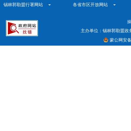
锡林郭勒盟行署网站
各省市区开放网站
主办单位：锡林郭勒盟政
蒙公网安备15