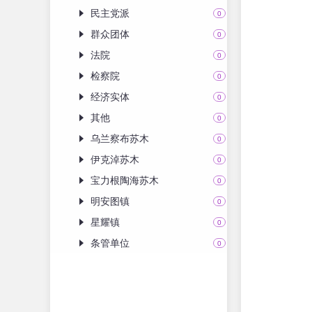
民主党派
0
群众团体
0
法院
0
检察院
0
经济实体
0
其他
0
乌兰察布苏木
0
伊克淖苏木
0
宝力根陶海苏木
0
明安图镇
0
星耀镇
0
条管单位
0