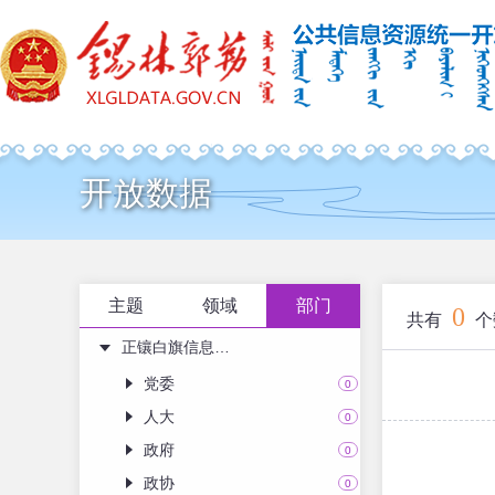
开放数据
主题
领域
部门
0
共有
个
正镶白旗信息资源目录
党委
0
人大
0
政府
0
政协
0